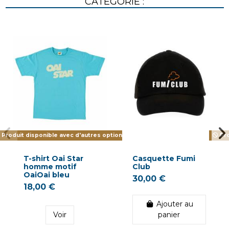
CATÉGORIE :
Produit disponible avec d'autres options
Pro
T-shirt Oai Star
Casquette Fumi
homme motif
Club
OaiOai bleu
30,00 €
18,00 €
Ajouter au
Voir
panier