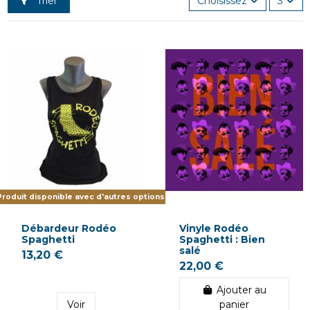
Trier
Choisissez
3
roduit disponible avec d'autres options
Débardeur Rodéo
Vinyle Rodéo
Spaghetti
Spaghetti : Bien
salé
13,20 €
22,00 €
Ajouter au
Voir
panier