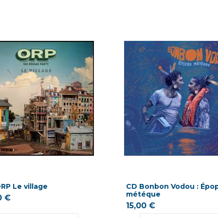
RP Le village
CD Bonbon Vodou : Épo
météque
0 €
15,00 €