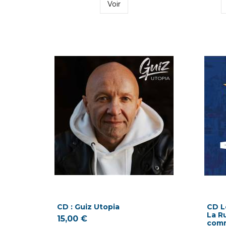
Voir
CD : Guiz Utopia
CD L
La R
15,00 €
com