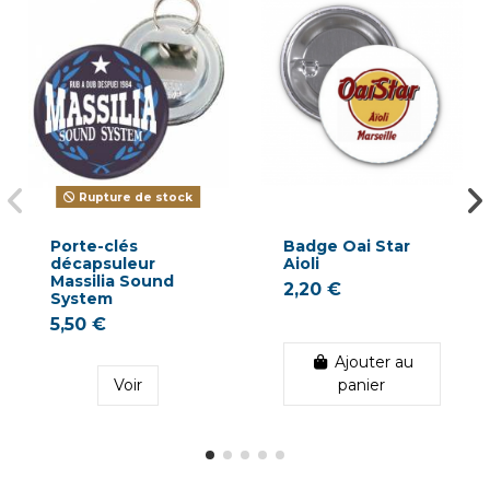
Rupture de stock
Porte-clés
Badge Oai Star
décapsuleur
Aioli
Massilia Sound
2,20 €
System
5,50 €
Ajouter au
Voir
panier