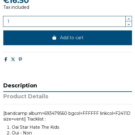
€16.50
Tax included
Add to cart
Description
Product Details
[bandcamp album=693479560 bgcol=FFFFFF linkcol=F2411D
size=venti] Tracklist :
Oai Star Hate The Kids
Oui - Non