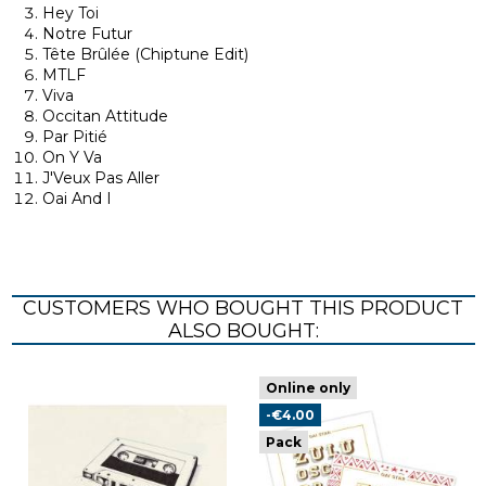
Hey Toi
Notre Futur
Tête Brûlée (Chiptune Edit)
MTLF
Viva
Occitan Attitude
Par Pitié
On Y Va
J'Veux Pas Aller
Oai And I
CUSTOMERS WHO BOUGHT THIS PRODUCT
ALSO BOUGHT:
Online only
-€4.00
Pack