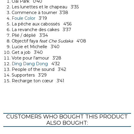
Oai Park 0'40
Les lunettes et le chapeau 3'35
Commence à tourner 3'38
Foule Color
3'19
La pêche aux cabossés 4'56
La revanche des cakes 3'37
Plié / déplié 3'34
Objectif faya
feat Che Sudaka
4'08
Lucie et Michelle 3'40
Get a job 3'40
Vote pour l'amour 3'28
Ding Dang Dong
4'32
People of the sound 3'42
Supporters 3'29
Recharge ton cœur 3'41
CUSTOMERS WHO BOUGHT THIS PRODUCT
ALSO BOUGHT: