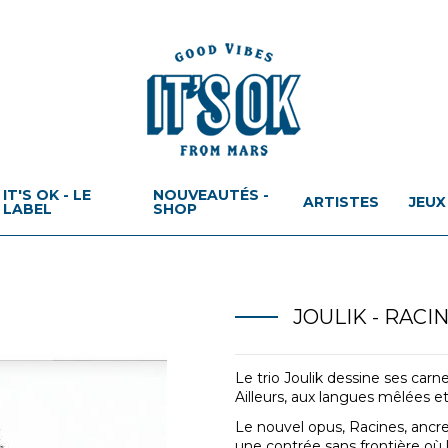
IT'S OK - LE
NOUVEAUTÉS -
ARTISTES
JEUX
LABEL
SHOP
JOULIK - RACI
Le trio Joulik dessine ses ca
Ailleurs, aux langues mêlées 
Le nouvel opus, Racines, ancr
une contrée sans frontière où 