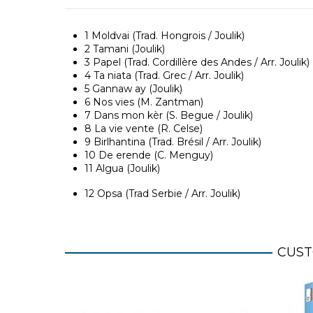
1
Moldvai (Trad. Hongrois / Joulik)
2
Tamani (Joulik)
3
Papel (Trad. Cordillère des Andes / Arr. Joulik)
4
Ta niata (Trad. Grec / Arr. Joulik)
5 Gannaw ay (Joulik)
6
Nos vies (M. Zantman)
7 Dans mon kèr (S. Begue / Joulik)
8
La vie vente (R. Celse)
9
Birlhantina (Trad. Brésil / Arr. Joulik)
10
De erende (C. Menguy)
11
Algua (Joulik)
12 Opsa (Trad Serbie / Arr. Joulik)
CUST