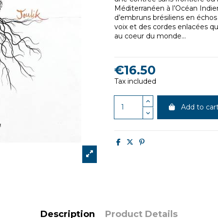
Méditerranéen à l’Océan Indien
d’embruns brésiliens en échos 
voix et des cordes enlacées qu
au coeur du monde...
€16.50
Tax included
Add to car
Description
Product Details