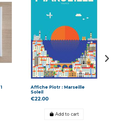
1
Affiche Piotr : Marseille
copy o
Soleil
Zulu Os
Star
€22.00
€11.00
Add to cart