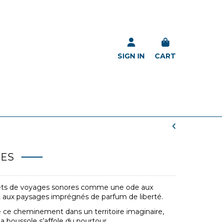
SIGN IN
CART
NES
rnets de voyages sonores comme une ode aux
et aux paysages imprégnés de parfum de liberté.
e ce cheminement dans un territoire imaginaire,
la boussole s’affole du pourtour