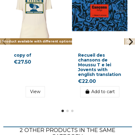
Product available with different options
Pr
copy of
Recueil des
chansons de
€27.50
Moussu T e lei
Jovents with
english translation
€22.00
View
Add to cart
2 OTHER PRODUCTS IN THE SAME