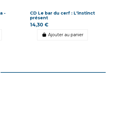
a -
CD Le bar du cerf : L'instinct
CD Madj
présent
grande 
14,30 €
11,00 
Ajouter au panier