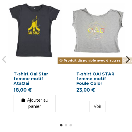
Produit disponible avec d'autres optio
Pro
T-shirt Oai Star
T-shirt OAI STAR
femme motif
femme motif
AtaOai
Foule Color
18,00 €
23,00 €
Ajouter au
panier
Voir