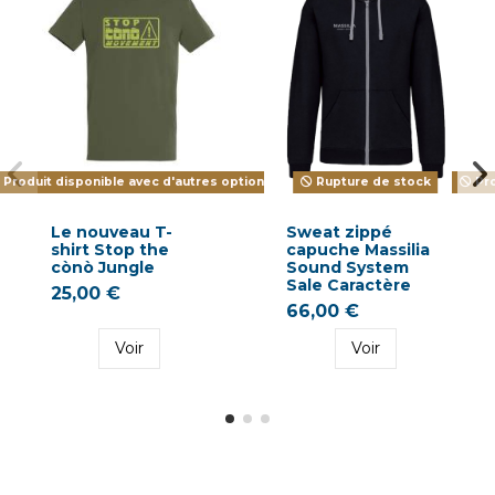
Produit disponible avec d'autres options
Rupture de stock
Pro
Le nouveau T-
Sweat zippé
shirt Stop the
capuche Massilia
cònò Jungle
Sound System
Sale Caractère
25,00 €
66,00 €
Voir
Voir