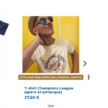
Produit disponible avec d'autres options
Produit di
T-shirt Champions League
T-shirt
(apéro et pétanque)
Marseil
27,50 €
27,50 
Voir