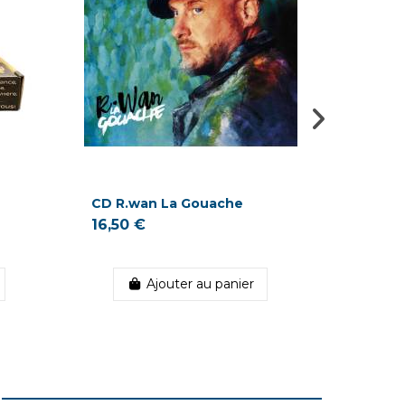
CD R.wan La Gouache
Vinyle 
Papet J
16,50 €
22,00 
Ajouter au panier