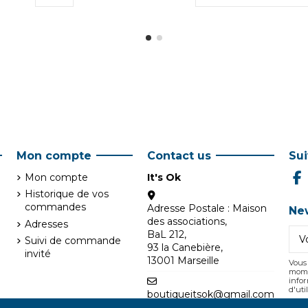
Mon compte
Contact us
Su
Mon compte
It's Ok
Historique de vos
commandes
Adresse Postale : Maison
Ne
des associations,
Adresses
BaL 212,
Suivi de commande
93 la Canebière,
invité
13001 Marseille
Vous 
mome
infor
d'uti
boutiqueitsok@gmail.com