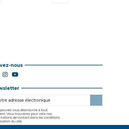
ivez-nous
wsletter
pouvez vous désinscrire à tout
nt. Vous trouverez pour cela nos
mations de contact dans les conditions
lisation du site.
J'accepte les
conditions générales
et la
politique de confidentialité
.