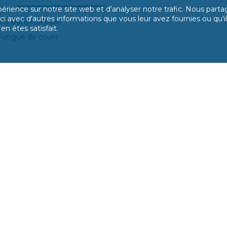
périence sur notre site web et d'analyser notre trafic. Nous parta
 avec d'autres informations que vous leur avez fournies ou qu'ils o
u 5. Dans ma bulle
n êtes satisfait.
Fatigue de courir
TS QUI ONT ACHETÉ CE PRODUIT ONT ÉGALEMEN