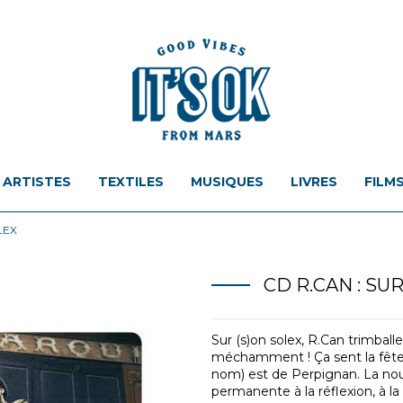
ARTISTES
TEXTILES
MUSIQUES
LIVRES
FILM
LEX
CD R.CAN : SU
Sur (s)on solex, R.Can trimball
méchamment ! Ça sent la fête et
nom) est de Perpignan. La nou
permanente à la réflexion, à la