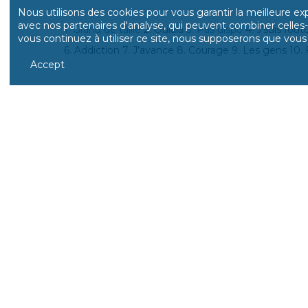
Nous utilisons des cookies pour vous garantir la meilleure ex
avec nos partenaires d'analyse, qui peuvent combiner celles-ci
1. Grand de taille
2. Oulala
3. Pas dispo
4. J’suis fout
vous continuez à utiliser ce site, nous supposerons que vous e
6. Addiction 7. J’avance 8. Courage 9. Les gens 10. 
Accept
LES CLIEN