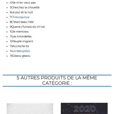
4
Ne m'en veux pas
5
Cherchez la chouette
6
Le jour et la nuit
7
Chikungunya
8
C'était beau l'été
9
Quand j'fumais du ch'val
10
Je mentirais
11
Les hirondelles
12
Peuple migrant
13
Accroche toi
14
Le beaujolais
15
Gbaou gbaou
5 AUTRES PRODUITS DE LA MÊME
CATÉGORIE :