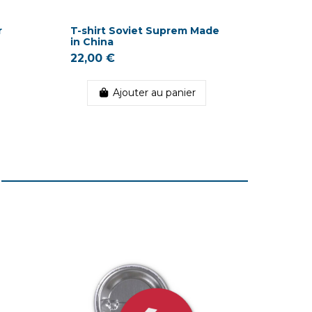
r
T-shirt Soviet Suprem Made
Badge 
in China
Smiley
22,00 €
2,20 €
Ajouter au panier