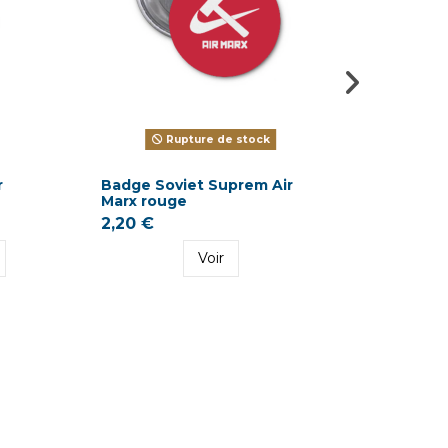
Rupture de stock
r
Badge Soviet Suprem Air
Badge 
Marx rouge
Smiley 
2,20 €
2,20 €
Voir