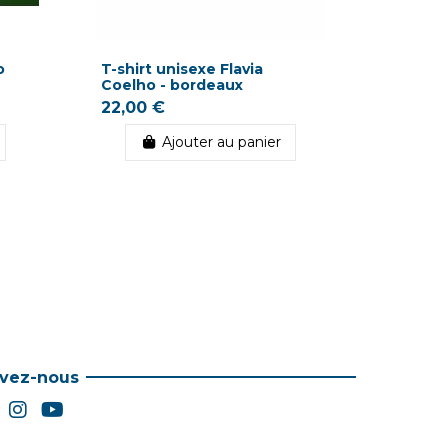
o
T-shirt unisexe Flavia
CD Flav
Coelho - bordeaux
real
22,00 €
16,50 
Ajouter au panier
ivez-nous